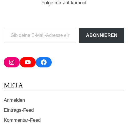
Folge mir auf komoot
Gib
ABONNIEREN
deine
E-
Mail-
Adresse
Instagram
YouTube
Facebook
ein ...
META
Anmelden
Eintrags-Feed
Kommentar-Feed