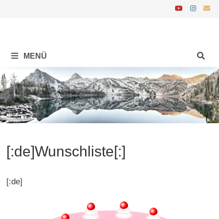
Zurück
zum
Inhalt
MENÜ
[:de]Wunschliste[:]
[:de]