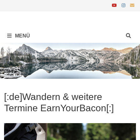
Zurück
zum
Inhalt
MENÜ
[:de]Wandern & weitere
Termine EarnYourBacon[:]