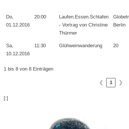
Do,
20:00
Laufen.Essen.Schlafen
Globetr
01.12.2016
- Vortrag von Christine
Berlin
Thürmer
Sa,
11:30
Glühweinwanderung
20
10.12.2016
1 bis 8 von 8 Einträgen
❮
1
❯
[:]