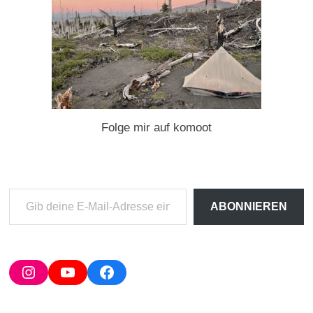
Folge mir auf komoot
Gib
ABONNIEREN
deine
E-
Mail-
Adresse
Instagram
YouTube
Facebook
ein ...